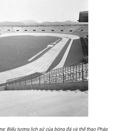
e: Biểu tượng lịch sử của bóng đá và thể thao Pháp