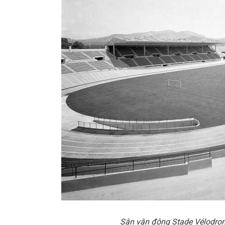
Sân vận động Stade Vélodrom