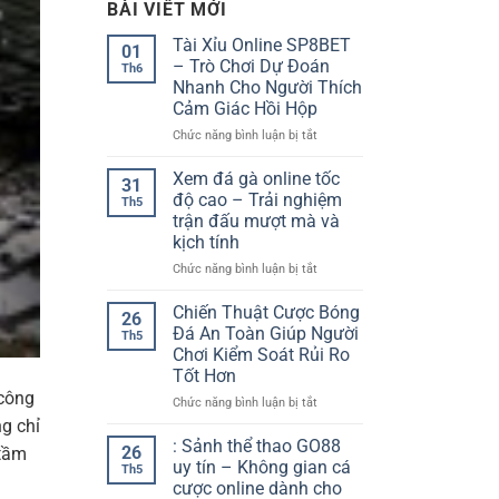
BÀI VIẾT MỚI
Tài Xỉu Online SP8BET
01
– Trò Chơi Dự Đoán
Th6
Nhanh Cho Người Thích
Cảm Giác Hồi Hộp
ở
Chức năng bình luận bị tắt
Tài
Xỉu
Xem đá gà online tốc
31
Online
độ cao – Trải nghiệm
Th5
SP8BET
trận đấu mượt mà và
–
kịch tính
Trò
Chơi
ở
Chức năng bình luận bị tắt
Dự
Xem
Đoán
đá
Chiến Thuật Cược Bóng
26
Nhanh
gà
Đá An Toàn Giúp Người
Th5
Cho
online
Chơi Kiểm Soát Rủi Ro
Người
tốc
Tốt Hơn
Thích
độ
 công
Cảm
cao
ở
Chức năng bình luận bị tắt
Giác
–
Chiến
ng chỉ
Hồi
Trải
Thuật
: Sảnh thể thao GO88
26
 tầm
Hộp
nghiệm
Cược
uy tín – Không gian cá
Th5
trận
Bóng
cược online dành cho
đấu
Đá