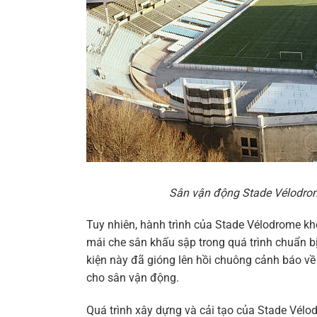
Sân vận động Stade Vélodrom
Tuy nhiên, hành trình của Stade Vélodrome kh
mái che sân khấu sập trong quá trình chuẩn 
kiện này đã gióng lên hồi chuông cảnh báo về 
cho sân vận động.
Quá trình xây dựng và cải tạo của Stade Vélod