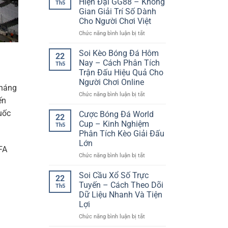
Hiện Đại GG88 – Không
Th5
nghiệm
Nghiệp
Ảo
Gian Giải Trí Số Dành
giải
–
Cho Người Chơi Việt
trí
Xu
đa
Hướng
ở
Chức năng bình luận bị tắt
dạng
Giải
Website
Trí
Cá
Soi Kèo Bóng Đá Hôm
22
Online
Cược
Nay – Cách Phân Tích
Th5
Nhanh
Online
Trận Đấu Hiệu Quả Cho
Và
Hiện
Người Chơi Online
Hiện
Đại
tháng
Đại
GG88
ở
Chức năng bình luận bị tắt
ến
–
Soi
Không
Kèo
uốc
Cược Bóng Đá World
22
Gian
Bóng
Cup – Kinh Nghiệm
Th5
Giải
Đá
Phân Tích Kèo Giải Đấu
Trí
Hôm
Lớn
Số
Nay
FA
Dành
–
ở
Chức năng bình luận bị tắt
Cho
Cách
Cược
Người
Phân
Bóng
Soi Cầu Xổ Số Trực
22
Chơi
Tích
Đá
Tuyến – Cách Theo Dõi
Th5
Việt
Trận
World
Dữ Liệu Nhanh Và Tiện
Đấu
Cup
Lợi
Hiệu
–
Quả
Kinh
ở
Chức năng bình luận bị tắt
Cho
Nghiệm
Soi