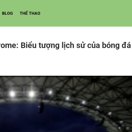
BLOG
THỂ THAO
ome: Biểu tượng lịch sử của bóng đá