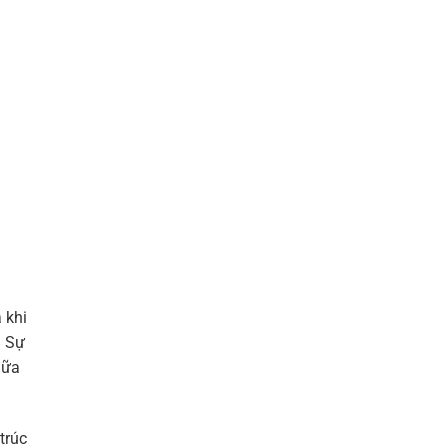
 khi
. Sự
nữa
trúc