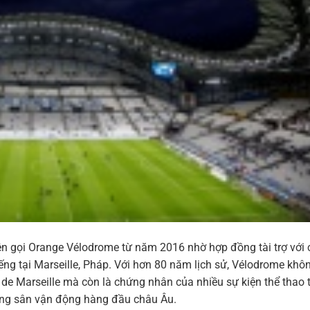
ên gọi Orange Vélodrome từ năm 2016 nhờ hợp đồng tài trợ với
ếng tại Marseille, Pháp. Với hơn 80 năm lịch sử, Vélodrome khô
de Marseille mà còn là chứng nhân của nhiều sự kiện thể thao
những sân vận động hàng đầu châu Âu.