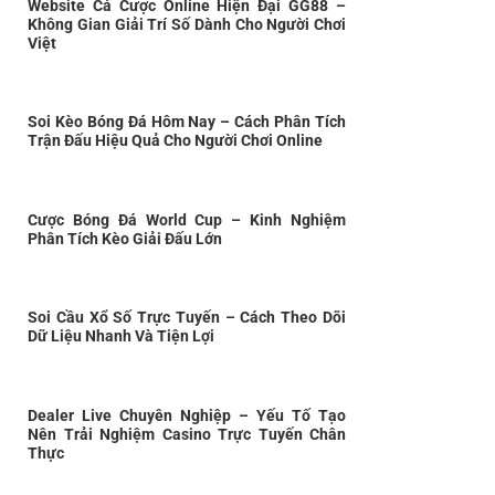
Website Cá Cược Online Hiện Đại GG88 –
Không Gian Giải Trí Số Dành Cho Người Chơi
Việt
Soi Kèo Bóng Đá Hôm Nay – Cách Phân Tích
Trận Đấu Hiệu Quả Cho Người Chơi Online
Cược Bóng Đá World Cup – Kinh Nghiệm
Phân Tích Kèo Giải Đấu Lớn
Soi Cầu Xổ Số Trực Tuyến – Cách Theo Dõi
Dữ Liệu Nhanh Và Tiện Lợi
Dealer Live Chuyên Nghiệp – Yếu Tố Tạo
Nên Trải Nghiệm Casino Trực Tuyến Chân
Thực