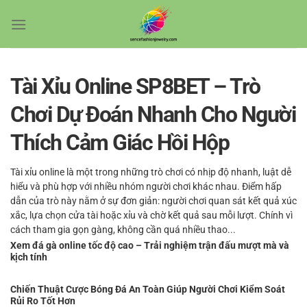
Bỏ
qua
nội
dung
Tài Xỉu Online SP8BET – Trò
Chơi Dự Đoán Nhanh Cho Người
Thích Cảm Giác Hồi Hộp
Tài xỉu online là một trong những trò chơi có nhịp độ nhanh, luật dễ
hiểu và phù hợp với nhiều nhóm người chơi khác nhau. Điểm hấp
dẫn của trò này nằm ở sự đơn giản: người chơi quan sát kết quả xúc
xắc, lựa chọn cửa tài hoặc xỉu và chờ kết quả sau mỗi lượt. Chính vì
cách tham gia gọn gàng, không cần quá nhiều thao...
Xem đá gà online tốc độ cao – Trải nghiệm trận đấu mượt mà và
kịch tính
Chiến Thuật Cược Bóng Đá An Toàn Giúp Người Chơi Kiểm Soát
Rủi Ro Tốt Hơn