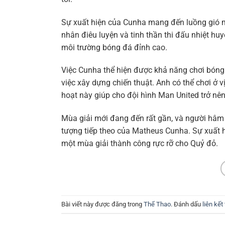
Sự xuất hiện của Cunha mang đến luồng gió m
nhân điêu luyện và tinh thần thi đấu nhiệt h
môi trường bóng đá đỉnh cao.
Việc Cunha thể hiện được khả năng chơi bóng đ
việc xây dựng chiến thuật. Anh có thể chơi ở vị 
hoạt này giúp cho đội hình Man United trở nên
Mùa giải mới đang đến rất gần, và người hâm
tượng tiếp theo của Matheus Cunha. Sự xuất 
một mùa giải thành công rực rỡ cho Quỷ đỏ.
Bài viết này được đăng trong
Thể Thao
. Đánh dấu
liên kết