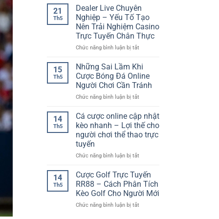
Người
Phân
Cầu
Dealer Live Chuyên
21
Chơi
Tích
Xổ
Nghiệp – Yếu Tố Tạo
Th5
Online
Kèo
Số
Nên Trải Nghiệm Casino
Giải
Trực
Trực Tuyến Chân Thực
Đấu
Tuyến
Lớn
–
ở
Chức năng bình luận bị tắt
Cách
Dealer
Theo
Live
Những Sai Lầm Khi
15
Dõi
Chuyên
Cược Bóng Đá Online
Th5
Dữ
Nghiệp
Người Chơi Cần Tránh
Liệu
–
Nhanh
ở
Chức năng bình luận bị tắt
Yếu
Và
Những
Tố
Tiện
Sai
Tạo
Cá cược online cập nhật
14
Lợi
Lầm
Nên
kèo nhanh – Lợi thế cho
Th5
Khi
Trải
người chơi thể thao trực
Cược
Nghiệm
tuyến
Bóng
Casino
Đá
Trực
ở
Chức năng bình luận bị tắt
Online
Tuyến
Cá
Người
Chân
cược
Cược Golf Trực Tuyến
14
Chơi
Thực
online
RR88 – Cách Phân Tích
Th5
Cần
cập
Kèo Golf Cho Người Mới
Tránh
nhật
ở
Chức năng bình luận bị tắt
kèo
Cược
nhanh