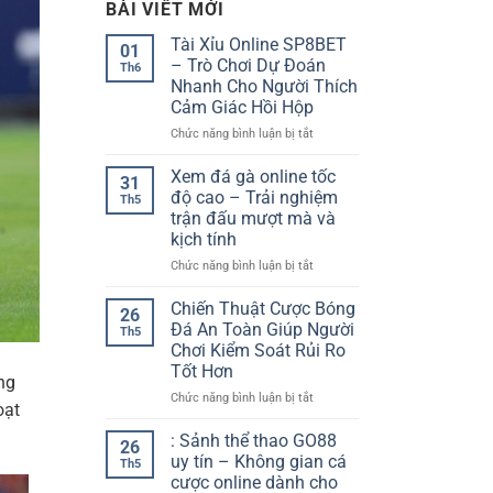
BÀI VIẾT MỚI
Tài Xỉu Online SP8BET
01
– Trò Chơi Dự Đoán
Th6
Nhanh Cho Người Thích
Cảm Giác Hồi Hộp
ở
Chức năng bình luận bị tắt
Tài
Xỉu
Xem đá gà online tốc
31
Online
độ cao – Trải nghiệm
Th5
SP8BET
trận đấu mượt mà và
–
kịch tính
Trò
Chơi
ở
Chức năng bình luận bị tắt
Dự
Xem
Đoán
đá
Chiến Thuật Cược Bóng
26
Nhanh
gà
Đá An Toàn Giúp Người
Th5
Cho
online
Chơi Kiểm Soát Rủi Ro
Người
tốc
Tốt Hơn
Thích
độ
ng
Cảm
cao
ở
Chức năng bình luận bị tắt
oạt
Giác
–
Chiến
Hồi
Trải
Thuật
: Sảnh thể thao GO88
26
Hộp
nghiệm
Cược
uy tín – Không gian cá
Th5
trận
Bóng
cược online dành cho
đấu
Đá