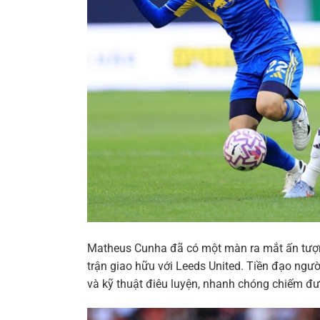
Matheus Cunha đã có một màn ra mắt ấn tượn
trận giao hữu với Leeds United. Tiền đạo người B
và kỹ thuật điêu luyện, nhanh chóng chiếm đ