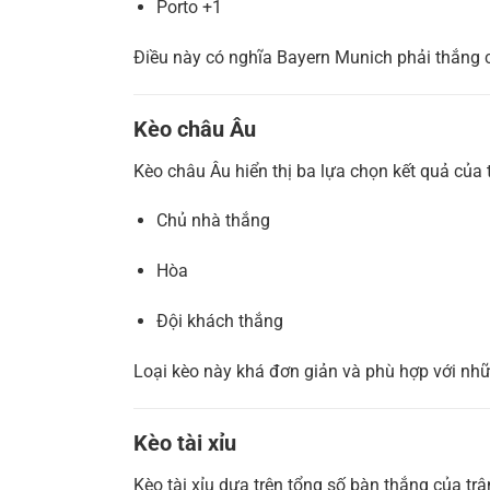
Porto +1
Điều này có nghĩa Bayern Munich phải thắng cá
Kèo châu Âu
Kèo châu Âu hiển thị ba lựa chọn kết quả của 
Chủ nhà thắng
Hòa
Đội khách thắng
Loại kèo này khá đơn giản và phù hợp với nh
Kèo tài xỉu
Kèo tài xỉu dựa trên tổng số bàn thắng của trậ