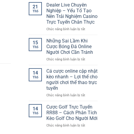
Người
Phân
Cầu
Dealer Live Chuyên
21
Chơi
Tích
Xổ
Nghiệp – Yếu Tố Tạo
Th5
Online
Kèo
Số
Nên Trải Nghiệm Casino
Giải
Trực
Trực Tuyến Chân Thực
Đấu
Tuyến
Lớn
–
ở
Chức năng bình luận bị tắt
Cách
Dealer
Theo
Live
Những Sai Lầm Khi
15
Dõi
Chuyên
Cược Bóng Đá Online
Th5
Dữ
Nghiệp
Người Chơi Cần Tránh
Liệu
–
Nhanh
ở
Chức năng bình luận bị tắt
Yếu
Và
Những
Tố
Tiện
Sai
Tạo
Cá cược online cập nhật
14
Lợi
Lầm
Nên
kèo nhanh – Lợi thế cho
Th5
Khi
Trải
người chơi thể thao trực
Cược
Nghiệm
tuyến
Bóng
Casino
Đá
Trực
ở
Chức năng bình luận bị tắt
Online
Tuyến
Cá
Người
Chân
cược
Cược Golf Trực Tuyến
14
Chơi
Thực
online
RR88 – Cách Phân Tích
Th5
Cần
cập
Kèo Golf Cho Người Mới
Tránh
nhật
ở
Chức năng bình luận bị tắt
kèo
Cược
nhanh