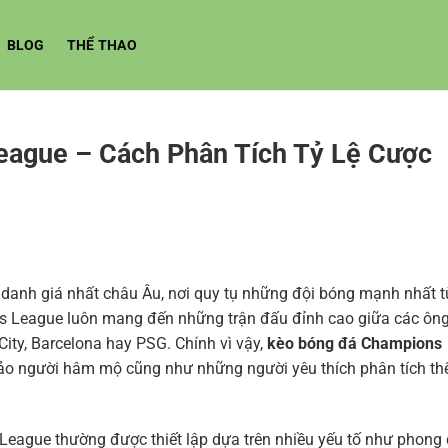
BLOG
THỂ THAO
ague – Cách Phân Tích Tỷ Lệ Cược
 danh giá nhất châu Âu, nơi quy tụ những đội bóng mạnh nhất t
ns League luôn mang đến những trận đấu đỉnh cao giữa các ông
ity, Barcelona hay PSG. Chính vì vậy,
kèo bóng đá Champions
ảo người hâm mộ cũng như những người yêu thích phân tích th
eague thường được thiết lập dựa trên nhiều yếu tố như phong