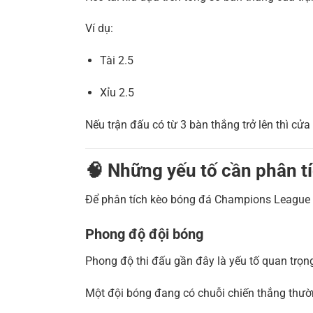
Ví dụ:
Tài 2.5
Xỉu 2.5
Nếu trận đấu có từ 3 bàn thắng trở lên thì cửa 
🧠 Những yếu tố cần phân 
Để phân tích kèo bóng đá Champions League ch
Phong độ đội bóng
Phong độ thi đấu gần đây là yếu tố quan trọng
Một đội bóng đang có chuỗi chiến thắng thườ