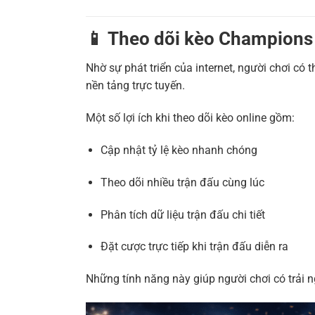
📱 Theo dõi kèo Champions 
Nhờ sự phát triển của internet, người chơi c
nền tảng trực tuyến.
Một số lợi ích khi theo dõi kèo online gồm:
Cập nhật tỷ lệ kèo nhanh chóng
Theo dõi nhiều trận đấu cùng lúc
Phân tích dữ liệu trận đấu chi tiết
Đặt cược trực tiếp khi trận đấu diễn ra
Những tính năng này giúp người chơi có trải 