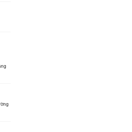
Golf
–
Trực
Lợi
Tuyến
thế
RR88
cho
–
người
Cách
chơi
Phân
thể
Tích
thao
Kèo
trực
Golf
tuyến
Cho
Người
Mới
áng
ường