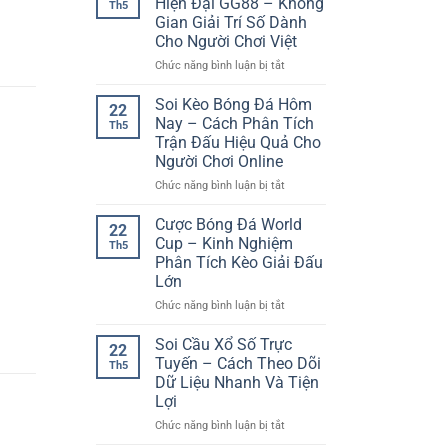
Hiện Đại GG88 – Không
Th5
nghiệm
Nghiệp
Ảo
Gian Giải Trí Số Dành
giải
–
Cho Người Chơi Việt
trí
Xu
đa
Hướng
ở
Chức năng bình luận bị tắt
dạng
Giải
Website
Trí
Cá
Soi Kèo Bóng Đá Hôm
22
Online
Cược
Nay – Cách Phân Tích
Th5
Nhanh
Online
Trận Đấu Hiệu Quả Cho
Và
Hiện
Người Chơi Online
Hiện
Đại
Đại
GG88
ở
Chức năng bình luận bị tắt
–
Soi
Không
Kèo
Cược Bóng Đá World
22
Gian
Bóng
Cup – Kinh Nghiệm
Th5
Giải
Đá
Phân Tích Kèo Giải Đấu
Trí
Hôm
Lớn
Số
Nay
Dành
–
ở
Chức năng bình luận bị tắt
Cho
Cách
Cược
Người
Phân
Bóng
Soi Cầu Xổ Số Trực
22
Chơi
Tích
Đá
Tuyến – Cách Theo Dõi
Th5
Việt
Trận
World
Dữ Liệu Nhanh Và Tiện
Đấu
Cup
Lợi
Hiệu
–
Quả
Kinh
ở
Chức năng bình luận bị tắt
Cho
Nghiệm
Soi