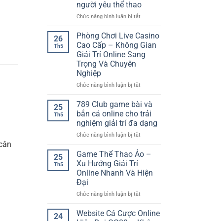
người yêu thể thao
mượt
An
mà
Toàn
ở
Chức năng bình luận bị tắt
và
Giúp
:
kịch
Người
Sảnh
Phòng Chơi Live Casino
26
tính
Chơi
thể
Cao Cấp – Không Gian
Th5
Kiểm
thao
Giải Trí Online Sang
Soát
GO88
Trọng Và Chuyên
Rủi
uy
Nghiệp
Ro
tín
Tốt
–
ở
Chức năng bình luận bị tắt
Hơn
Không
Phòng
gian
Chơi
789 Club game bài và
25
cá
Live
bắn cá online cho trải
Th5
cược
Casino
nghiệm giải trí đa dạng
online
Cao
dành
ở
Chức năng bình luận bị tắt
Cấp
cho
 cân
789
–
người
Club
Không
Game Thể Thao Ảo –
25
yêu
game
Gian
Xu Hướng Giải Trí
Th5
thể
bài
Giải
Online Nhanh Và Hiện
thao
và
Trí
Đại
bắn
Online
cá
Sang
ở
Chức năng bình luận bị tắt
online
Trọng
Game
cho
Và
Thể
Website Cá Cược Online
24
trải
Chuyên
Thao