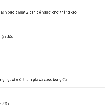
ch biệt ít nhất 2 bàn để người chơi thắng kèo.
trận đấu:
ững người mới tham gia cá cược bóng đá.
n đấu.