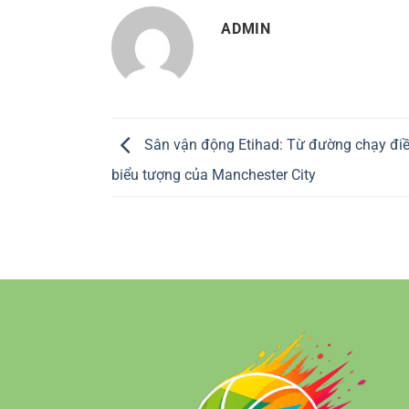
ADMIN
Sân vận động Etihad: Từ đường chạy điề
biểu tượng của Manchester City