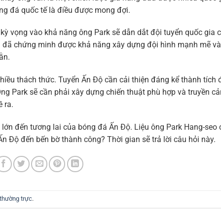
óng đá quốc tế là điều được mong đợi.
ỳ vọng vào khả năng ông Park sẽ dẫn dắt đội tuyển quốc gia 
Nam đã chứng minh được khả năng xây dựng đội hình mạnh mẽ và
ằn.
hiều thách thức. Tuyển Ấn Độ cần cải thiện đáng kể thành tích 
 Ông Park sẽ cần phải xây dựng chiến thuật phù hợp và truyền c
 ra.
lớn đến tương lai của bóng đá Ấn Độ. Liệu ông Park Hang-seo 
Ấn Độ đến bến bờ thành công? Thời gian sẽ trả lời câu hỏi này.
 thường trực
.