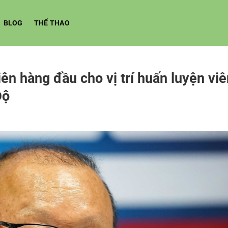
BLOG
THỂ THAO
n hàng đầu cho vị trí huấn luyện viê
Độ