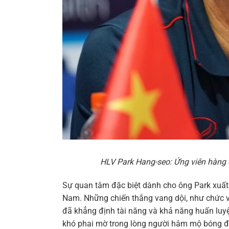
HLV Park Hang-seo: Ứng viên hàng đ
Sự quan tâm đặc biệt dành cho ông Park xuất p
Nam. Những chiến thắng vang dội, như chức v
đã khẳng định tài năng và khả năng huấn luy
khó phai mờ trong lòng người hâm mộ bóng 