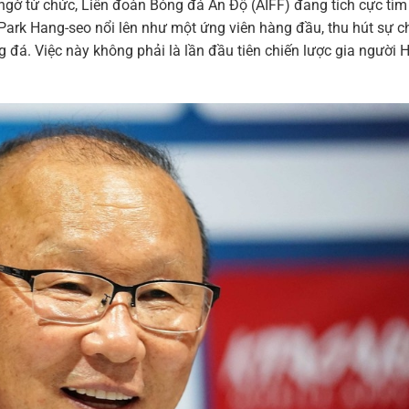
ngờ từ chức, Liên đoàn Bóng đá Ấn Độ (AIFF) đang tích cực tìm
 Park Hang-seo nổi lên như một ứng viên hàng đầu, thu hút sự c
 đá. Việc này không phải là lần đầu tiên chiến lược gia người 