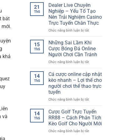
Người
Phân
Cầu
Dealer Live Chuyên
21
Chơi
Tích
Xổ
u
Nghiệp – Yếu Tố Tạo
Th5
Online
Kèo
Số
Nên Trải Nghiệm Casino
t bát
Giải
Trực
Trực Tuyến Chân Thực
Đấu
Tuyến
 mới.
Lớn
–
ở
Chức năng bình luận bị tắt
Cách
Dealer
luyện
Theo
Live
Những Sai Lầm Khi
15
Dõi
Chuyên
Cược Bóng Đá Online
g
Th5
Dữ
Nghiệp
Người Chơi Cần Tránh
à khả
Liệu
–
Nhanh
ở
Chức năng bình luận bị tắt
Yếu
Và
Những
Tố
Tiện
Sai
Tạo
Cá cược online cập nhật
14
rquez
Lợi
Lầm
Nên
kèo nhanh – Lợi thế cho
Th5
Khi
Trải
người chơi thể thao trực
 uy
Cược
Nghiệm
tuyến
Bóng
Casino
Đá
Trực
ở
Chức năng bình luận bị tắt
Online
Tuyến
Cá
Liên
Người
Chân
cược
Cược Golf Trực Tuyến
14
Chơi
Thực
online
n và
RR88 – Cách Phân Tích
Th5
Cần
cập
Kèo Golf Cho Người Mới
Tránh
nhật
ở
Chức năng bình luận bị tắt
kèo
Cược
nhanh
gia