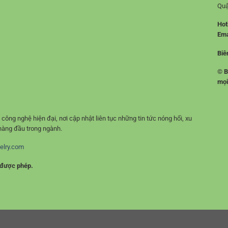
Quậ
Hot
Ema
Biê
© B
mọi
công nghệ hiện đại, nơi cập nhật liên tục những tin tức nóng hổi, xu
hàng đầu trong ngành.
elry.com
được phép.