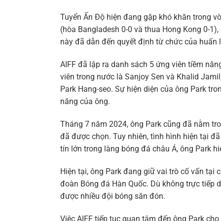
Tuyển Ấn Độ hiện đang gặp khó khăn trong vò
(hòa Bangladesh 0-0 và thua Hong Kong 0-1), đ
này đã dẫn đến quyết định từ chức của huấn 
AIFF đã lập ra danh sách 5 ứng viên tiềm năn
viên trong nước là Sanjoy Sen và Khalid Jamil
Park Hang-seo. Sự hiện diện của ông Park tro
năng của ông.
Tháng 7 năm 2024, ông Park cũng đã nằm tro
đã được chọn. Tuy nhiên, tình hình hiện tại đ
tín lớn trong làng bóng đá châu Á, ông Park h
Hiện tại, ông Park đang giữ vai trò cố vấn tạ
đoàn Bóng đá Hàn Quốc. Dù không trực tiếp d
được nhiều đội bóng săn đón.
Việc AIFF tiếp tục quan tâm đến ông Park cho