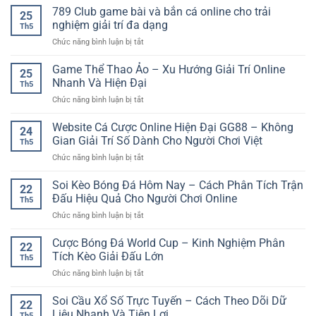
kịch
Chơi
789 Club game bài và bắn cá online cho trải
tín
Soát
25
tính
Live
–
nghiệm giải trí đa dạng
Rủi
Th5
Casino
Không
Ro
ở
Chức năng bình luận bị tắt
Cao
gian
Tốt
789
Cấp
cá
Hơn
Club
Game Thể Thao Ảo – Xu Hướng Giải Trí Online
–
cược
25
game
Không
Nhanh Và Hiện Đại
online
Th5
bài
Gian
dành
ở
Chức năng bình luận bị tắt
và
Giải
cho
Game
bắn
Trí
người
Thể
Website Cá Cược Online Hiện Đại GG88 – Không
cá
Online
24
yêu
Thao
online
Gian Giải Trí Số Dành Cho Người Chơi Việt
Sang
thể
Th5
Ảo
cho
Trọng
thao
ở
Chức năng bình luận bị tắt
–
trải
Và
Website
Xu
nghiệm
Chuyên
Cá
Soi Kèo Bóng Đá Hôm Nay – Cách Phân Tích Trận
Hướng
giải
22
Nghiệp
Cược
Giải
Đấu Hiệu Quả Cho Người Chơi Online
trí
Th5
Online
Trí
đa
ở
Chức năng bình luận bị tắt
Hiện
Online
dạng
Soi
Đại
Nhanh
Kèo
Cược Bóng Đá World Cup – Kinh Nghiệm Phân
GG88
Và
22
Bóng
–
Tích Kèo Giải Đấu Lớn
Hiện
Th5
Đá
Không
Đại
ở
Chức năng bình luận bị tắt
Hôm
Gian
Cược
Nay
Giải
Bóng
Soi Cầu Xổ Số Trực Tuyến – Cách Theo Dõi Dữ
–
Trí
22
Đá
Cách
Liệu Nhanh Và Tiện Lợi
Số
Th5