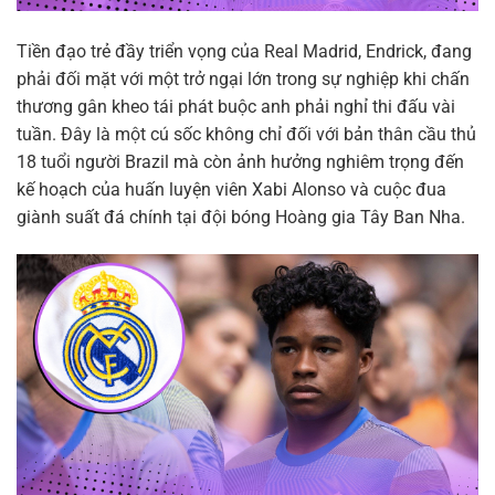
Tiền đạo trẻ đầy triển vọng của Real Madrid, Endrick, đang
phải đối mặt với một trở ngại lớn trong sự nghiệp khi chấn
thương gân kheo tái phát buộc anh phải nghỉ thi đấu vài
tuần. Đây là một cú sốc không chỉ đối với bản thân cầu thủ
18 tuổi người Brazil mà còn ảnh hưởng nghiêm trọng đến
kế hoạch của huấn luyện viên Xabi Alonso và cuộc đua
giành suất đá chính tại đội bóng Hoàng gia Tây Ban Nha.