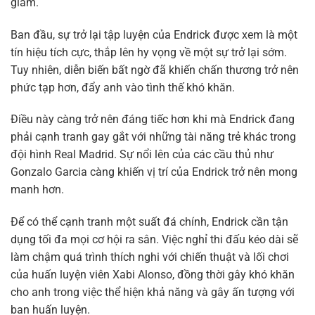
giảm.
Ban đầu, sự trở lại tập luyện của Endrick được xem là một
tín hiệu tích cực, thắp lên hy vọng về một sự trở lại sớm.
Tuy nhiên, diễn biến bất ngờ đã khiến chấn thương trở nên
phức tạp hơn, đẩy anh vào tình thế khó khăn.
Điều này càng trở nên đáng tiếc hơn khi mà Endrick đang
phải cạnh tranh gay gắt với những tài năng trẻ khác trong
đội hình Real Madrid. Sự nổi lên của các cầu thủ như
Gonzalo Garcia càng khiến vị trí của Endrick trở nên mong
manh hơn.
Để có thể cạnh tranh một suất đá chính, Endrick cần tận
dụng tối đa mọi cơ hội ra sân. Việc nghỉ thi đấu kéo dài sẽ
làm chậm quá trình thích nghi với chiến thuật và lối chơi
của huấn luyện viên Xabi Alonso, đồng thời gây khó khăn
cho anh trong việc thể hiện khả năng và gây ấn tượng với
ban huấn luyện.