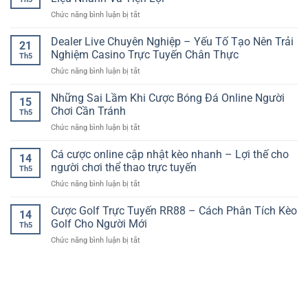
World
Phân
Dành
ở
Chức năng bình luận bị tắt
Cup
Tích
Cho
Soi
–
Trận
Người
Cầu
Dealer Live Chuyên Nghiệp – Yếu Tố Tạo Nên Trải
Kinh
Đấu
21
Chơi
Xổ
Nghiệm
Nghiệm Casino Trực Tuyến Chân Thực
Hiệu
Việt
Th5
Số
Phân
Quả
ở
Chức năng bình luận bị tắt
Trực
Tích
Cho
Dealer
Tuyến
Kèo
Người
Live
Những Sai Lầm Khi Cược Bóng Đá Online Người
–
Giải
15
Chơi
Chuyên
Cách
Chơi Cần Tránh
Đấu
Online
Th5
Nghiệp
Theo
Lớn
ở
Chức năng bình luận bị tắt
–
Dõi
Những
Yếu
Dữ
Sai
Cá cược online cập nhật kèo nhanh – Lợi thế cho
Tố
Liệu
14
Lầm
Tạo
người chơi thể thao trực tuyến
Nhanh
Th5
Khi
Nên
Và
ở
Chức năng bình luận bị tắt
Cược
Trải
Tiện
Cá
Bóng
Nghiệm
Lợi
cược
Cược Golf Trực Tuyến RR88 – Cách Phân Tích Kèo
Đá
Casino
14
online
Online
Golf Cho Người Mới
Trực
Th5
cập
Người
Tuyến
ở
Chức năng bình luận bị tắt
nhật
Chơi
Chân
Cược
kèo
Cần
Thực
Golf
nhanh
Tránh
Trực
–
Tuyến
Lợi
RR88
thế