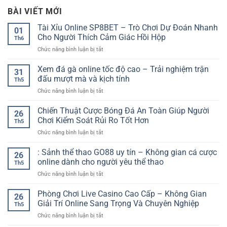
BÀI VIẾT MỚI
Tài Xỉu Online SP8BET – Trò Chơi Dự Đoán Nhanh
01
Cho Người Thích Cảm Giác Hồi Hộp
Th6
ở
Chức năng bình luận bị tắt
Tài
Xỉu
Xem đá gà online tốc độ cao – Trải nghiệm trận
31
Online
đấu mượt mà và kịch tính
Th5
SP8BET
ở
Chức năng bình luận bị tắt
–
Xem
Trò
đá
Chiến Thuật Cược Bóng Đá An Toàn Giúp Người
Chơi
26
gà
Dự
Chơi Kiểm Soát Rủi Ro Tốt Hơn
Th5
online
Đoán
ở
Chức năng bình luận bị tắt
tốc
Nhanh
Chiến
độ
Cho
Thuật
: Sảnh thể thao GO88 uy tín – Không gian cá cược
cao
Người
26
Cược
–
online dành cho người yêu thể thao
Thích
Th5
Bóng
Trải
Cảm
ở
Chức năng bình luận bị tắt
Đá
nghiệm
Giác
:
An
trận
Hồi
Sảnh
Phòng Chơi Live Casino Cao Cấp – Không Gian
Toàn
đấu
26
Hộp
thể
Giúp
Giải Trí Online Sang Trọng Và Chuyên Nghiệp
mượt
Th5
thao
Người
mà
ở
Chức năng bình luận bị tắt
GO88
Chơi
và
Phòng
uy
Kiểm