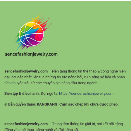
–
cho
Cách
người
Phân
chơi
Tích
thể
Kèo
thao
Golf
trực
Cho
tuyến
Người
Mới
sencefashionjewelry.com
– Nền tảng thông tin thể thao & công nghệ hiện
đại, nơi cập nhật liên tục những tin tức nóng hổi, xu hướng số hóa và phân
tích chuyên sâu từ các chuyên gia hàng đầu trong ngành.
Biên tập & điều hành:
Đội ngũ tại
https://sencefashionjewelry.com
© Bản quyền thuộc KANGKANG. Cấm sao chép khi chưa được phép.
sencefashionjewelry.com
– Trung tâm thông tin giải trí, nơi kết nối cộng
đồng yêu thể thao, công nghệ và đời sống số.