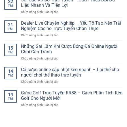
22
Đá
Cách
Liệu Nhanh Và Tiện Lợi
Số
Th5
World
Phân
Dành
ở
Chức năng bình luận bị tắt
Cup
Tích
Cho
Soi
–
Trận
Người
Cầu
Dealer Live Chuyên Nghiệp – Yếu Tố Tạo Nên Trải
Kinh
Đấu
21
Chơi
Xổ
Nghiệm
Nghiệm Casino Trực Tuyến Chân Thực
Hiệu
Việt
Th5
Số
Phân
Quả
ở
Chức năng bình luận bị tắt
Trực
Tích
Cho
Dealer
Tuyến
Kèo
Người
Live
Những Sai Lầm Khi Cược Bóng Đá Online Người
–
Giải
15
Chơi
Chuyên
Cách
Chơi Cần Tránh
Đấu
Online
Th5
Nghiệp
Theo
Lớn
ở
Chức năng bình luận bị tắt
–
Dõi
Những
Yếu
Dữ
Sai
Cá cược online cập nhật kèo nhanh – Lợi thế cho
Tố
Liệu
14
Lầm
Tạo
người chơi thể thao trực tuyến
Nhanh
Th5
Khi
Nên
Và
ở
Chức năng bình luận bị tắt
Cược
Trải
Tiện
Cá
Bóng
Nghiệm
Lợi
cược
Cược Golf Trực Tuyến RR88 – Cách Phân Tích Kèo
Đá
Casino
14
online
Online
Golf Cho Người Mới
Trực
Th5
cập
Người
Tuyến
ở
Chức năng bình luận bị tắt
nhật
Chơi
Chân
Cược
kèo
Cần
Thực
Golf
nhanh
Tránh
Trực
–
Tuyến
Lợi