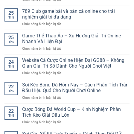
GO88
Chơi
và
Phòng
uy
Kiểm
kịch
Chơi
789 Club game bài và bắn cá online cho trải
tín
Soát
25
tính
Live
–
nghiệm giải trí đa dạng
Rủi
Th5
Casino
Không
Ro
ở
Chức năng bình luận bị tắt
Cao
gian
Tốt
789
Cấp
cá
Hơn
Club
Game Thể Thao Ảo – Xu Hướng Giải Trí Online
–
cược
25
game
Không
Nhanh Và Hiện Đại
online
Th5
bài
Gian
dành
ở
Chức năng bình luận bị tắt
và
Giải
cho
Game
bắn
Trí
người
Thể
Website Cá Cược Online Hiện Đại GG88 – Không
cá
Online
24
yêu
Thao
online
Gian Giải Trí Số Dành Cho Người Chơi Việt
Sang
thể
Th5
Ảo
cho
Trọng
thao
ở
Chức năng bình luận bị tắt
–
trải
Và
Website
Xu
nghiệm
Chuyên
Cá
Soi Kèo Bóng Đá Hôm Nay – Cách Phân Tích Trận
Hướng
giải
22
Nghiệp
Cược
Giải
Đấu Hiệu Quả Cho Người Chơi Online
trí
Th5
Online
Trí
đa
ở
Chức năng bình luận bị tắt
Hiện
Online
dạng
Soi
Đại
Nhanh
Kèo
Cược Bóng Đá World Cup – Kinh Nghiệm Phân
GG88
Và
22
Bóng
–
Tích Kèo Giải Đấu Lớn
Hiện
Th5
Đá
Không
Đại
ở
Chức năng bình luận bị tắt
Hôm
Gian
Cược
Nay
Giải
Bóng
Soi Cầu Xổ Số Trực Tuyến – Cách Theo Dõi Dữ
–
Trí