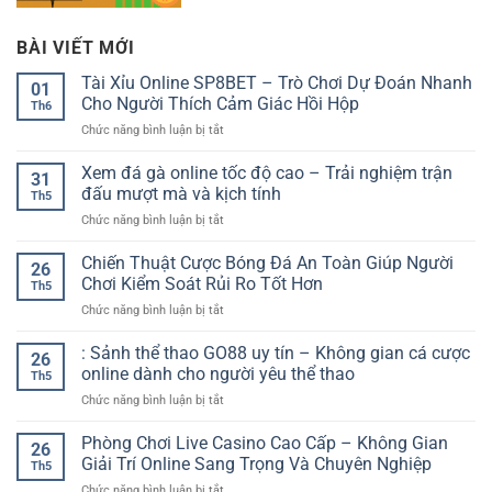
BÀI VIẾT MỚI
Tài Xỉu Online SP8BET – Trò Chơi Dự Đoán Nhanh
01
Cho Người Thích Cảm Giác Hồi Hộp
Th6
ở
Chức năng bình luận bị tắt
Tài
Xỉu
Xem đá gà online tốc độ cao – Trải nghiệm trận
31
Online
đấu mượt mà và kịch tính
Th5
SP8BET
ở
Chức năng bình luận bị tắt
–
Xem
Trò
đá
Chiến Thuật Cược Bóng Đá An Toàn Giúp Người
Chơi
26
gà
Dự
Chơi Kiểm Soát Rủi Ro Tốt Hơn
Th5
online
Đoán
ở
Chức năng bình luận bị tắt
tốc
Nhanh
Chiến
độ
Cho
Thuật
: Sảnh thể thao GO88 uy tín – Không gian cá cược
cao
Người
26
Cược
–
online dành cho người yêu thể thao
Thích
Th5
Bóng
Trải
Cảm
ở
Chức năng bình luận bị tắt
Đá
nghiệm
Giác
:
An
trận
Hồi
Sảnh
Phòng Chơi Live Casino Cao Cấp – Không Gian
Toàn
đấu
26
Hộp
thể
Giúp
Giải Trí Online Sang Trọng Và Chuyên Nghiệp
mượt
Th5
thao
Người
mà
ở
Chức năng bình luận bị tắt