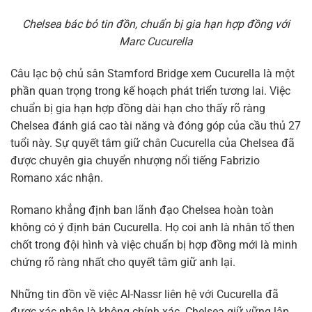
Chelsea bác bỏ tin đồn, chuẩn bị gia hạn hợp đồng với
Marc Cucurella
Câu lạc bộ chủ sân Stamford Bridge xem Cucurella là một
phần quan trọng trong kế hoạch phát triển tương lai. Việc
chuẩn bị gia hạn hợp đồng dài hạn cho thấy rõ ràng
Chelsea đánh giá cao tài năng và đóng góp của cầu thủ 27
tuổi này. Sự quyết tâm giữ chân Cucurella của Chelsea đã
được chuyên gia chuyển nhượng nổi tiếng Fabrizio
Romano xác nhận.
Romano khẳng định ban lãnh đạo Chelsea hoàn toàn
không có ý định bán Cucurella. Họ coi anh là nhân tố then
chốt trong đội hình và việc chuẩn bị hợp đồng mới là minh
chứng rõ ràng nhất cho quyết tâm giữ anh lại.
Những tin đồn về việc Al-Nassr liên hệ với Cucurella đã
được xác nhận là không chính xác. Chelsea giữ vững lập