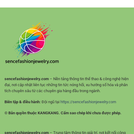
RR88
thế
–
cho
Cách
người
Phân
chơi
Tích
thể
Kèo
thao
Golf
trực
Cho
tuyến
Người
Mới
sencefashionjewelry.com
– Nền tảng thông tin thể thao & công nghệ hiện
đại, nơi cập nhật liên tục những tin tức nóng hổi, xu hướng số hóa và phân
tích chuyên sâu từ các chuyên gia hàng đầu trong ngành.
Biên tập & điều hành:
Đội ngũ tại
https://sencefashionjewelry.com
© Bản quyền thuộc KANGKANG. Cấm sao chép khi chưa được phép.
sencefashionjewelry.com
– Trung tâm thông tin giải trí, nơi kết nối cộng