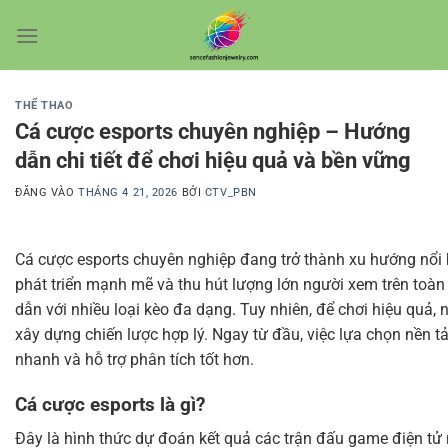
Bỏ
qua
nội
dung
THỂ THAO
Cá cược esports chuyên nghiệp – Hướng
dẫn chi tiết để chơi hiệu quả và bền vững
ĐĂNG VÀO
THÁNG 4 21, 2026
BỞI
CTV_PBN
Cá cược esports chuyên nghiệp đang trở thành xu hướng nổi b
phát triển mạnh mẽ và thu hút lượng lớn người xem trên toàn 
dẫn với nhiều loại kèo đa dạng. Tuy nhiên, để chơi hiệu quả,
xây dựng chiến lược hợp lý. Ngay từ đầu, việc lựa chọn nền t
nhanh và hỗ trợ phân tích tốt hơn.
Cá cược esports là gì?
Đây là hình thức dự đoán kết quả các trận đấu game điện tử