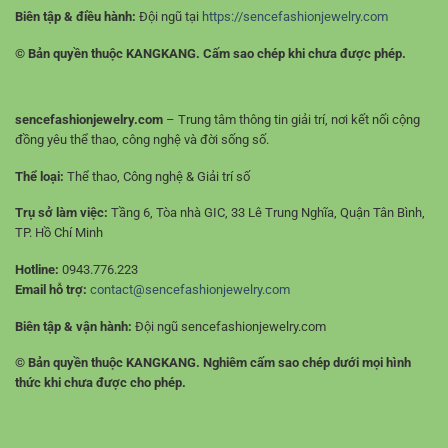
Biên tập & điều hành:
Đội ngũ tại
https://sencefashionjewelry.com
© Bản quyền thuộc KANGKANG. Cấm sao chép khi chưa được phép.
sencefashionjewelry.com
– Trung tâm thông tin giải trí, nơi kết nối cộng
đồng yêu thể thao, công nghệ và đời sống số.
Thể loại:
Thể thao, Công nghệ & Giải trí số
Trụ sở làm việc:
Tầng 6, Tòa nhà GIC, 33 Lê Trung Nghĩa, Quận Tân Bình,
TP. Hồ Chí Minh
Hotline:
0943.776.223
Email hỗ trợ:
contact@sencefashionjewelry.com
Biên tập & vận hành:
Đội ngũ sencefashionjewelry.com
© Bản quyền thuộc KANGKANG. Nghiêm cấm sao chép dưới mọi hình
thức khi chưa được cho phép.