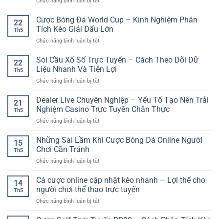
ở
Chức năng bình luận bị tắt
Hiện
Online
dạng
Soi
Đại
Nhanh
Kèo
Cược Bóng Đá World Cup – Kinh Nghiệm Phân
GG88
Và
22
Bóng
–
Tích Kèo Giải Đấu Lớn
Hiện
Th5
Đá
Không
Đại
ở
Chức năng bình luận bị tắt
Hôm
Gian
Cược
Nay
Giải
Bóng
Soi Cầu Xổ Số Trực Tuyến – Cách Theo Dõi Dữ
–
Trí
22
Đá
Cách
Liệu Nhanh Và Tiện Lợi
Số
Th5
World
Phân
Dành
ở
Chức năng bình luận bị tắt
Cup
Tích
Cho
Soi
–
Trận
Người
Cầu
Dealer Live Chuyên Nghiệp – Yếu Tố Tạo Nên Trải
Kinh
Đấu
21
Chơi
Xổ
Nghiệm
Nghiệm Casino Trực Tuyến Chân Thực
Hiệu
Việt
Th5
Số
Phân
Quả
ở
Chức năng bình luận bị tắt
Trực
Tích
Cho
Dealer
Tuyến
Kèo
Người
Live
Những Sai Lầm Khi Cược Bóng Đá Online Người
–
Giải
15
Chơi
Chuyên
Cách
Chơi Cần Tránh
Đấu
Online
Th5
Nghiệp
Theo
Lớn
ở
Chức năng bình luận bị tắt
–
Dõi
Những
Yếu
Dữ
Sai
Cá cược online cập nhật kèo nhanh – Lợi thế cho
Tố
Liệu
14
Lầm
Tạo
người chơi thể thao trực tuyến
Nhanh
Th5
Khi
Nên
Và
ở
Chức năng bình luận bị tắt
Cược
Trải
Tiện
Cá
Bóng
Nghiệm
Lợi
cược
Đá