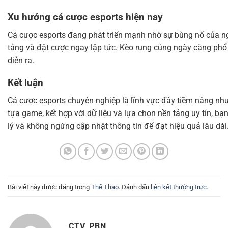
Xu hướng cá cược esports hiện nay
Cá cược esports đang phát triển mạnh nhờ sự bùng nổ của ngà
tảng và đặt cược ngay lập tức. Kèo rung cũng ngày càng phổ b
diễn ra.
Kết luận
Cá cược esports chuyên nghiệp là lĩnh vực đầy tiềm năng nhưn
tựa game, kết hợp với dữ liệu và lựa chọn nền tảng uy tín, bạ
lý và không ngừng cập nhật thông tin để đạt hiệu quả lâu dài
Bài viết này được đăng trong
Thể Thao
. Đánh dấu
liên kết thường trực
.
CTV_PBN