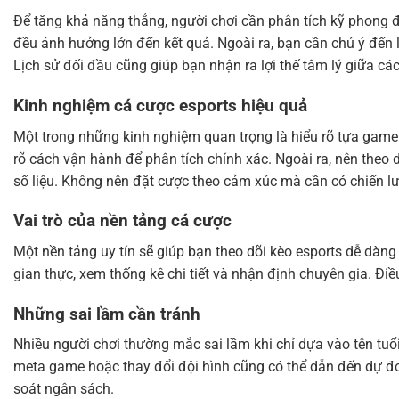
Để tăng khả năng thắng, người chơi cần phân tích kỹ phong đ
đều ảnh hưởng lớn đến kết quả. Ngoài ra, bạn cần chú ý đến lị
Lịch sử đối đầu cũng giúp bạn nhận ra lợi thế tâm lý giữa các
Kinh nghiệm cá cược esports hiệu quả
Một trong những kinh nghiệm quan trọng là hiểu rõ tựa gam
rõ cách vận hành để phân tích chính xác. Ngoài ra, nên theo d
số liệu. Không nên đặt cược theo cảm xúc mà cần có chiến lư
Vai trò của nền tảng cá cược
Một nền tảng uy tín sẽ giúp bạn theo dõi kèo esports dễ dàng
gian thực, xem thống kê chi tiết và nhận định chuyên gia. Điề
Những sai lầm cần tránh
Nhiều người chơi thường mắc sai lầm khi chỉ dựa vào tên tuổi
meta game hoặc thay đổi đội hình cũng có thể dẫn đến dự đoá
soát ngân sách.