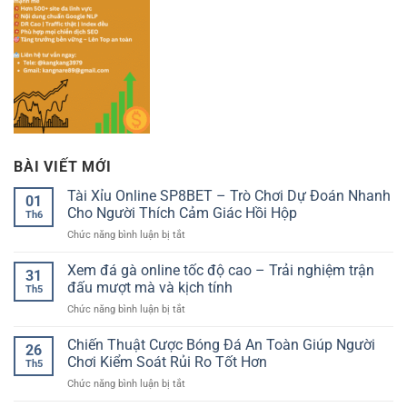
BÀI VIẾT MỚI
Tài Xỉu Online SP8BET – Trò Chơi Dự Đoán Nhanh
01
Cho Người Thích Cảm Giác Hồi Hộp
Th6
ở
Chức năng bình luận bị tắt
Tài
Xỉu
Xem đá gà online tốc độ cao – Trải nghiệm trận
31
Online
đấu mượt mà và kịch tính
Th5
SP8BET
ở
Chức năng bình luận bị tắt
–
Xem
Trò
đá
Chiến Thuật Cược Bóng Đá An Toàn Giúp Người
Chơi
26
gà
Dự
Chơi Kiểm Soát Rủi Ro Tốt Hơn
Th5
online
Đoán
ở
Chức năng bình luận bị tắt
tốc
Nhanh
Chiến
độ
Cho