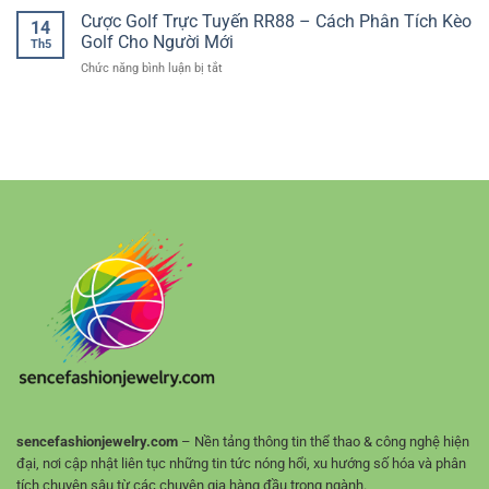
Nghiệm
Lợi
cược
Cược Golf Trực Tuyến RR88 – Cách Phân Tích Kèo
Đá
Casino
14
online
Online
Golf Cho Người Mới
Trực
Th5
cập
Người
Tuyến
ở
Chức năng bình luận bị tắt
nhật
Chơi
Chân
Cược
kèo
Cần
Thực
Golf
nhanh
Tránh
Trực
–
Tuyến
Lợi
RR88
thế
–
cho
Cách
người
Phân
chơi
Tích
thể
Kèo
thao
Golf
trực
Cho
tuyến
Người
Mới
sencefashionjewelry.com
– Nền tảng thông tin thể thao & công nghệ hiện
đại, nơi cập nhật liên tục những tin tức nóng hổi, xu hướng số hóa và phân
tích chuyên sâu từ các chuyên gia hàng đầu trong ngành.