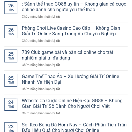
Thuật
: Sảnh thể thao GO88 uy tín – Không gian cá cược
cao
Người
26
Cược
–
online dành cho người yêu thể thao
Thích
Th5
Bóng
Trải
Cảm
ở
Chức năng bình luận bị tắt
Đá
nghiệm
Giác
:
An
trận
Hồi
Sảnh
Phòng Chơi Live Casino Cao Cấp – Không Gian
Toàn
đấu
26
Hộp
thể
Giúp
Giải Trí Online Sang Trọng Và Chuyên Nghiệp
mượt
Th5
thao
Người
mà
ở
Chức năng bình luận bị tắt
GO88
Chơi
và
Phòng
uy
Kiểm
kịch
Chơi
789 Club game bài và bắn cá online cho trải
tín
Soát
25
tính
Live
–
nghiệm giải trí đa dạng
Rủi
Th5
Casino
Không
Ro
ở
Chức năng bình luận bị tắt
Cao
gian
Tốt
789
Cấp
cá
Hơn
Club
Game Thể Thao Ảo – Xu Hướng Giải Trí Online
–
cược
25
game
Không
Nhanh Và Hiện Đại
online
Th5
bài
Gian
dành
ở
Chức năng bình luận bị tắt
và
Giải
cho
Game
bắn
Trí
người
Thể
Website Cá Cược Online Hiện Đại GG88 – Không
cá
Online
24
yêu
Thao
online
Gian Giải Trí Số Dành Cho Người Chơi Việt
Sang
thể
Th5
Ảo
cho
Trọng
thao
ở
Chức năng bình luận bị tắt
–
trải
Và
Website
Xu
nghiệm
Chuyên
Cá
Soi Kèo Bóng Đá Hôm Nay – Cách Phân Tích Trận
Hướng
giải
22
Nghiệp
Cược
Giải
Đấu Hiệu Quả Cho Người Chơi Online
trí
Th5