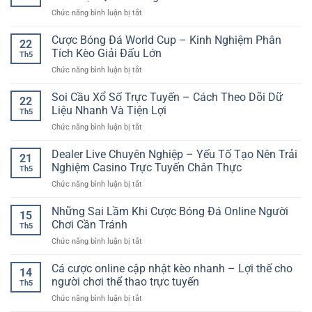
Online
Trí
đa
ở
Chức năng bình luận bị tắt
Hiện
Online
dạng
Soi
Đại
Nhanh
Kèo
Cược Bóng Đá World Cup – Kinh Nghiệm Phân
GG88
Và
22
Bóng
–
Tích Kèo Giải Đấu Lớn
Hiện
Th5
Đá
Không
Đại
ở
Chức năng bình luận bị tắt
Hôm
Gian
Cược
Nay
Giải
Bóng
Soi Cầu Xổ Số Trực Tuyến – Cách Theo Dõi Dữ
–
Trí
22
Đá
Cách
Liệu Nhanh Và Tiện Lợi
Số
Th5
World
Phân
Dành
ở
Chức năng bình luận bị tắt
Cup
Tích
Cho
Soi
–
Trận
Người
Cầu
Dealer Live Chuyên Nghiệp – Yếu Tố Tạo Nên Trải
Kinh
Đấu
21
Chơi
Xổ
Nghiệm
Nghiệm Casino Trực Tuyến Chân Thực
Hiệu
Việt
Th5
Số
Phân
Quả
ở
Chức năng bình luận bị tắt
Trực
Tích
Cho
Dealer
Tuyến
Kèo
Người
Live
Những Sai Lầm Khi Cược Bóng Đá Online Người
–
Giải
15
Chơi
Chuyên
Cách
Chơi Cần Tránh
Đấu
Online
Th5
Nghiệp
Theo
Lớn
ở
Chức năng bình luận bị tắt
–
Dõi
Những
Yếu
Dữ
Sai
Cá cược online cập nhật kèo nhanh – Lợi thế cho
Tố
Liệu
14
Lầm
Tạo
người chơi thể thao trực tuyến
Nhanh
Th5
Khi
Nên
Và
ở
Chức năng bình luận bị tắt
Cược
Trải
Tiện
Cá
Bóng