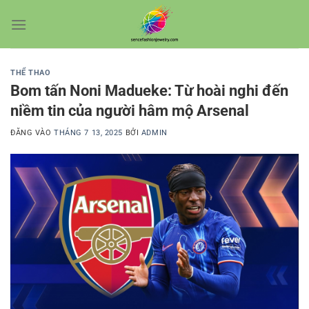
Bỏ
qua
nội
dung
THỂ THAO
Bom tấn Noni Madueke: Từ hoài nghi đến
niềm tin của người hâm mộ Arsenal
ĐĂNG VÀO
THÁNG 7 13, 2025
BỞI
ADMIN