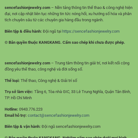
sencefashionjewelry.com
– Nền tảng thông tin thể thao & công nghệ hiện
đại, nơi cập nhật liên tục những tin tức nóng hổi, xu hướng số hóa và phân
tích chuyên sâu từ các chuyên gia hàng đầu trong ngành.
Biên tập & điều hành:
Đội ngũ tại
https://sencefashionjewelry.com
© Bản quyền thuộc KANGKANG. Cấm sao chép khi chưa được phép.
sencefashionjewelry.com
– Trung tâm thông tin giải trí, nơi kết nối cộng
đồng yêu thể thao, công nghệ và đời sống số.
Thể loại:
Thể thao, Công nghệ & Giải trí số
Trụ sở làm việc:
Tầng 6, Tòa nhà GIC, 33 Lê Trung Nghĩa, Quận Tân Bình,
TP. Hồ Chí Minh
Hotline:
0943.776.223
Email hỗ trợ:
contact@sencefashionjewelry.com
Biên tập & vận hành:
Đội ngũ sencefashionjewelry.com
© Bản quyền thuộc KANGKANG. Nghiêm cấm sao chép dưới mọi hình