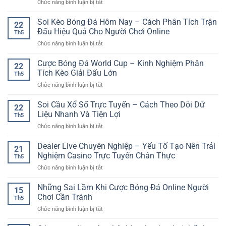
ở
Chức năng bình luận bị tắt
–
trải
Và
Website
Xu
nghiệm
Chuyên
Cá
Soi Kèo Bóng Đá Hôm Nay – Cách Phân Tích Trận
Hướng
giải
22
Nghiệp
Cược
Giải
Đấu Hiệu Quả Cho Người Chơi Online
trí
Th5
Online
Trí
đa
ở
Chức năng bình luận bị tắt
Hiện
Online
dạng
Soi
Đại
Nhanh
Kèo
Cược Bóng Đá World Cup – Kinh Nghiệm Phân
GG88
Và
22
Bóng
–
Tích Kèo Giải Đấu Lớn
Hiện
Th5
Đá
Không
Đại
ở
Chức năng bình luận bị tắt
Hôm
Gian
Cược
Nay
Giải
Bóng
Soi Cầu Xổ Số Trực Tuyến – Cách Theo Dõi Dữ
–
Trí
22
Đá
Cách
Liệu Nhanh Và Tiện Lợi
Số
Th5
World
Phân
Dành
ở
Chức năng bình luận bị tắt
Cup
Tích
Cho
Soi
–
Trận
Người
Cầu
Dealer Live Chuyên Nghiệp – Yếu Tố Tạo Nên Trải
Kinh
Đấu
21
Chơi
Xổ
Nghiệm
Nghiệm Casino Trực Tuyến Chân Thực
Hiệu
Việt
Th5
Số
Phân
Quả
ở
Chức năng bình luận bị tắt
Trực
Tích
Cho
Dealer
Tuyến
Kèo
Người
Live
Những Sai Lầm Khi Cược Bóng Đá Online Người
–
Giải
15
Chơi
Chuyên
Cách
Chơi Cần Tránh
Đấu
Online
Th5
Nghiệp
Theo
Lớn
ở
Chức năng bình luận bị tắt
–
Dõi
Những
Yếu
Dữ
Sai