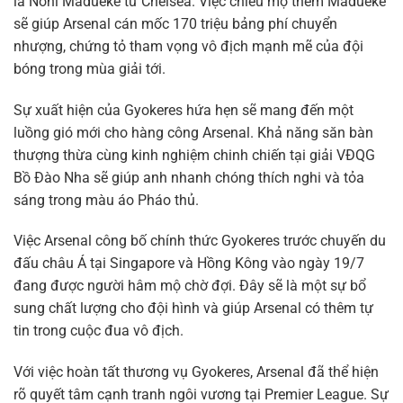
là Noni Madueke từ Chelsea. Việc chiêu mộ thêm Madueke
sẽ giúp Arsenal cán mốc 170 triệu bảng phí chuyển
nhượng, chứng tỏ tham vọng vô địch mạnh mẽ của đội
bóng trong mùa giải tới.
Sự xuất hiện của Gyokeres hứa hẹn sẽ mang đến một
luồng gió mới cho hàng công Arsenal. Khả năng săn bàn
thượng thừa cùng kinh nghiệm chinh chiến tại giải VĐQG
Bồ Đào Nha sẽ giúp anh nhanh chóng thích nghi và tỏa
sáng trong màu áo Pháo thủ.
Việc Arsenal công bố chính thức Gyokeres trước chuyến du
đấu châu Á tại Singapore và Hồng Kông vào ngày 19/7
đang được người hâm mộ chờ đợi. Đây sẽ là một sự bổ
sung chất lượng cho đội hình và giúp Arsenal có thêm tự
tin trong cuộc đua vô địch.
Với việc hoàn tất thương vụ Gyokeres, Arsenal đã thể hiện
rõ quyết tâm cạnh tranh ngôi vương tại Premier League. Sự