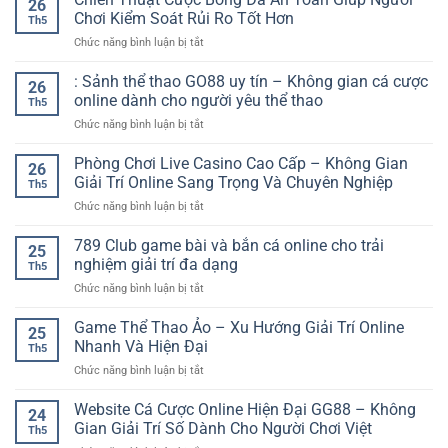
26
gà
Dự
Chơi Kiểm Soát Rủi Ro Tốt Hơn
Th5
online
Đoán
ở
Chức năng bình luận bị tắt
tốc
Nhanh
Chiến
độ
Cho
Thuật
: Sảnh thể thao GO88 uy tín – Không gian cá cược
cao
Người
26
Cược
–
online dành cho người yêu thể thao
Thích
Th5
Bóng
Trải
Cảm
ở
Chức năng bình luận bị tắt
Đá
nghiệm
Giác
:
An
trận
Hồi
Sảnh
Phòng Chơi Live Casino Cao Cấp – Không Gian
Toàn
đấu
26
Hộp
thể
Giúp
Giải Trí Online Sang Trọng Và Chuyên Nghiệp
mượt
Th5
thao
Người
mà
ở
Chức năng bình luận bị tắt
GO88
Chơi
và
Phòng
uy
Kiểm
kịch
Chơi
789 Club game bài và bắn cá online cho trải
tín
Soát
25
tính
Live
–
nghiệm giải trí đa dạng
Rủi
Th5
Casino
Không
Ro
ở
Chức năng bình luận bị tắt
Cao
gian
Tốt
789
Cấp
cá
Hơn
Club
Game Thể Thao Ảo – Xu Hướng Giải Trí Online
–
cược
25
game
Không
Nhanh Và Hiện Đại
online
Th5
bài
Gian
dành
ở
Chức năng bình luận bị tắt
và
Giải
cho
Game
bắn
Trí
người
Thể
Website Cá Cược Online Hiện Đại GG88 – Không
cá
Online
24
yêu
Thao
online
Gian Giải Trí Số Dành Cho Người Chơi Việt
Sang
thể
Th5
Ảo
cho
Trọng
thao