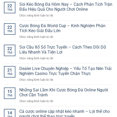
Chuyên
Cá
Soi Kèo Bóng Đá Hôm Nay – Cách Phân Tích Trận
Hướng
giải
22
Nghiệp
Cược
Giải
Đấu Hiệu Quả Cho Người Chơi Online
trí
Th5
Online
Trí
đa
ở
Chức năng bình luận bị tắt
Hiện
Online
dạng
Soi
Đại
Nhanh
Kèo
Cược Bóng Đá World Cup – Kinh Nghiệm Phân
GG88
Và
22
Bóng
–
Tích Kèo Giải Đấu Lớn
Hiện
Th5
Đá
Không
Đại
ở
Chức năng bình luận bị tắt
Hôm
Gian
Cược
Nay
Giải
Bóng
Soi Cầu Xổ Số Trực Tuyến – Cách Theo Dõi Dữ
–
Trí
22
Đá
Cách
Liệu Nhanh Và Tiện Lợi
Số
Th5
World
Phân
Dành
ở
Chức năng bình luận bị tắt
Cup
Tích
Cho
Soi
–
Trận
Người
Cầu
Dealer Live Chuyên Nghiệp – Yếu Tố Tạo Nên Trải
Kinh
Đấu
21
Chơi
Xổ
Nghiệm
Nghiệm Casino Trực Tuyến Chân Thực
Hiệu
Việt
Th5
Số
Phân
Quả
ở
Chức năng bình luận bị tắt
Trực
Tích
Cho
Dealer
Tuyến
Kèo
Người
Live
Những Sai Lầm Khi Cược Bóng Đá Online Người
–
Giải
15
Chơi
Chuyên
Cách
Chơi Cần Tránh
Đấu
Online
Th5
Nghiệp
Theo
Lớn
ở
Chức năng bình luận bị tắt
–
Dõi
Những
Yếu
Dữ
Sai
Cá cược online cập nhật kèo nhanh – Lợi thế cho
Tố
Liệu
14
Lầm
Tạo
người chơi thể thao trực tuyến
Nhanh
Th5