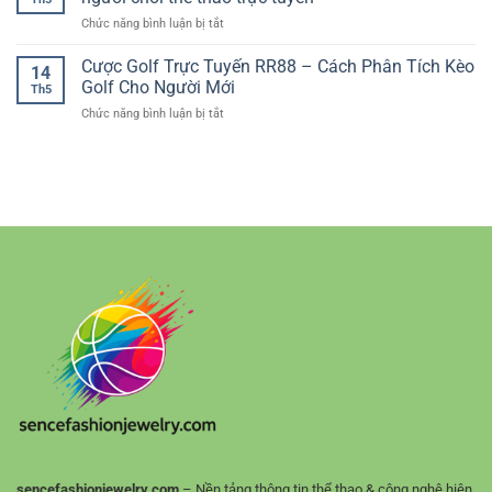
Khi
Nên
Và
ở
Chức năng bình luận bị tắt
Cược
Trải
Tiện
Cá
Bóng
Nghiệm
Lợi
cược
Cược Golf Trực Tuyến RR88 – Cách Phân Tích Kèo
Đá
Casino
14
online
Online
Golf Cho Người Mới
Trực
Th5
cập
Người
Tuyến
ở
Chức năng bình luận bị tắt
nhật
Chơi
Chân
Cược
kèo
Cần
Thực
Golf
nhanh
Tránh
Trực
–
Tuyến
Lợi
RR88
thế
–
cho
Cách
người
Phân
chơi
Tích
thể
Kèo
thao
Golf
trực
Cho
tuyến
Người
Mới
sencefashionjewelry.com
– Nền tảng thông tin thể thao & công nghệ hiện