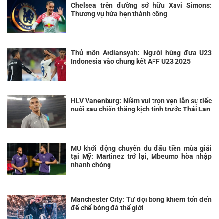
Chelsea trên đường sở hữu Xavi Simons:
Thương vụ hứa hẹn thành công
Thủ môn Ardiansyah: Người hùng đưa U23
Indonesia vào chung kết AFF U23 2025
HLV Vanenburg: Niềm vui trọn vẹn lẫn sự tiếc
nuối sau chiến thắng kịch tính trước Thái Lan
MU khởi động chuyến du đấu tiền mùa giải
tại Mỹ: Martinez trở lại, Mbeumo hòa nhập
nhanh chóng
Manchester City: Từ đội bóng khiêm tốn đến
đế chế bóng đá thế giới