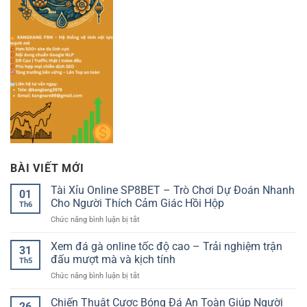
BÀI VIẾT MỚI
Tài Xỉu Online SP8BET – Trò Chơi Dự Đoán Nhanh
01
Cho Người Thích Cảm Giác Hồi Hộp
Th6
ở
Chức năng bình luận bị tắt
Tài
Xỉu
Xem đá gà online tốc độ cao – Trải nghiệm trận
31
Online
đấu mượt mà và kịch tính
Th5
SP8BET
ở
Chức năng bình luận bị tắt
–
Xem
Trò
đá
Chiến Thuật Cược Bóng Đá An Toàn Giúp Người
Chơi
26