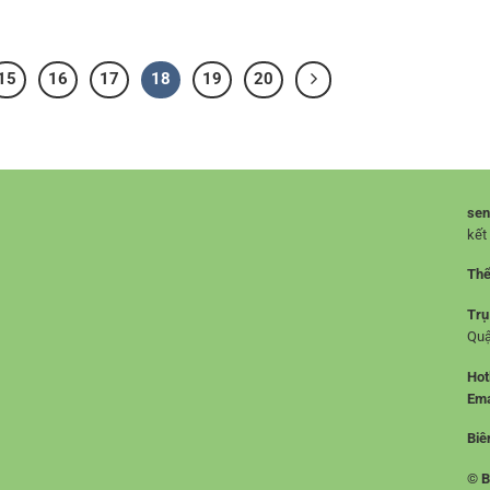
15
16
17
18
19
20
sen
kết
Thể
Trụ
Quậ
Hot
Ema
Biê
© B