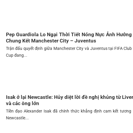
Pep Guardiola Lo Ngại Thời Tiết Nóng Nực Ảnh Hưởng
Chung Kết Manchester City – Juventus
Trận đấu quyết định giữa Manchester City và Juventus tại FIFA Club
Cup đang...
Isak ở lại Newcastle: Hủy diệt lời đề nghị khủng từ Live
và các ông lớn
Tiền đạo Alexander Isak đã chính thức khẳng định cam kết tương l
Newcastle...