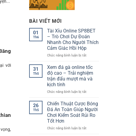
yện...
BÀI VIẾT MỚI
Tài Xỉu Online SP8BET
01
– Trò Chơi Dự Đoán
Th6
Nhanh Cho Người Thích
Cảm Giác Hồi Hộp
 Băng
ở
Chức năng bình luận bị tắt
Tài
ại với
Xỉu
Xem đá gà online tốc
31
Online
độ cao – Trải nghiệm
Th5
SP8BET
trận đấu mượt mà và
–
kịch tính
Trò
Chơi
ở
Chức năng bình luận bị tắt
Dự
Xem
Đoán
đá
Chiến Thuật Cược Bóng
26
Nhanh
gà
Đá An Toàn Giúp Người
Th5
Cho
online
Chơi Kiểm Soát Rủi Ro
thian
Người
tốc
Tốt Hơn
Thích
độ
Cảm
cao
ở
Chức năng bình luận bị tắt
 vọng,
Giác
–
Chiến